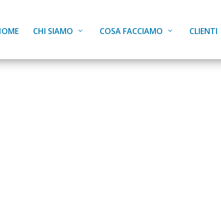
HOME
CHI SIAMO
COSA FACCIAMO
CLIENTI
 UniURB. Fundr
o settore e la