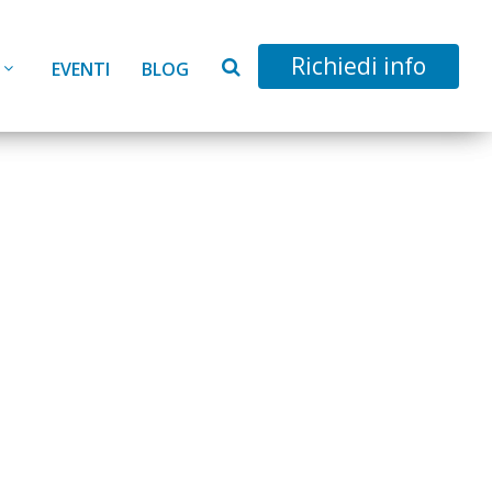
Richiedi info
EVENTI
BLOG
aising per il
 P.A.