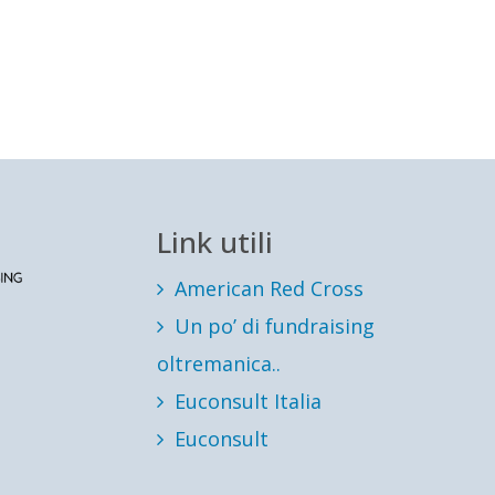
Link utili
American Red Cross
Un po’ di fundraising
oltremanica..
Euconsult Italia
Euconsult