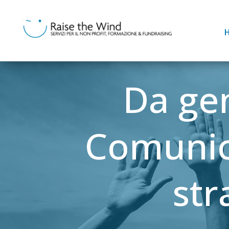
Da gen
Comunica
str