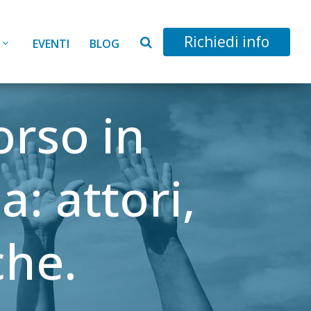
Richiedi info
EVENTI
BLOG
orso in
: attori,
che.