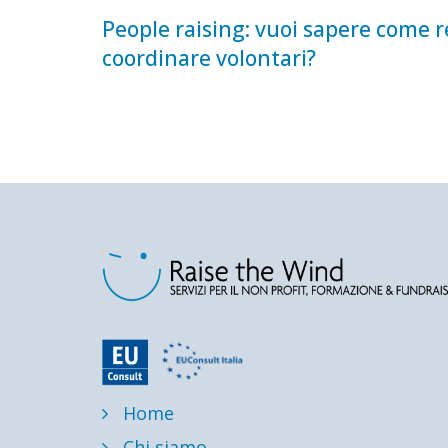
People raising: vuoi sapere come r
coordinare volontari?
Home
Chi siamo