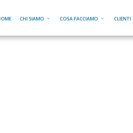
HOME
CHI SIAMO
COSA FACCIAMO
CLIENTI
bre 2022, Mas
nicazione Pol