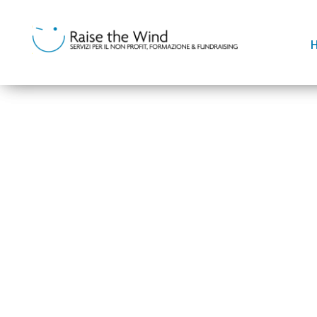
Dicem
Comu