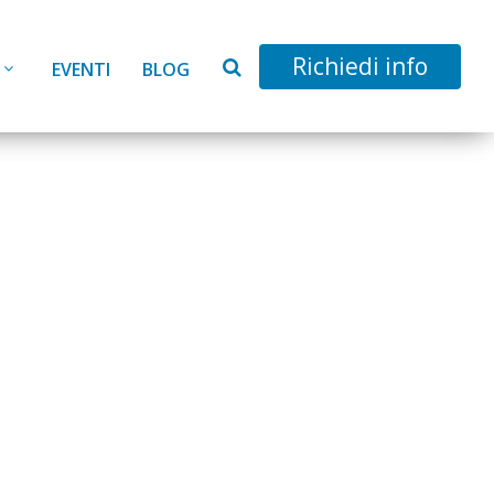
Richiedi info
EVENTI
BLOG
ter in
itica